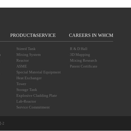
PRODUCT&SERVICE
CAREERS IN WHCM
Stirred Tank
R & D Hall
n
Mixing System
3D Mapping
t
Reactor
Mixing Research
ASME
Patent Certificate
t
Special Material Equipment
Heat Exchanger
Tower
Storage Tank
Explosive Cladding Plate
Lab-Reactor
Service Commitment
-2 