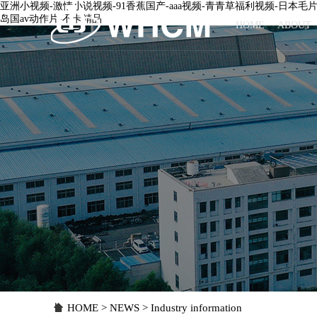
亚洲小视频-激情小说视频-91香蕉国产-aaa视频-青青草福利视频-日本毛
岛国av动作片-不卡精品
HOME
ABOUT
HOME
>
NEWS
> Industry information