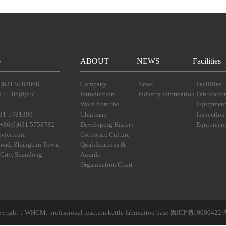
G
ABOUT
NEWS
Facilities
(0)631 5788068
Company
News
Facilities
ion：+86(0)631
Introduction
Industry information
Fabricatio
Word from the
Equipmen
631-5781399
Chairman
Inspection
+86(0)631 5758782
Developing History
Equipmen
evice.com
Corporate Culture
Road, Zhangcun Town,
Qualifications &
 City, Shandong
Awards
Organization Chart
yright：WHCM: professional reaction kettle fabricaiton base 
魯ICP備10000422號