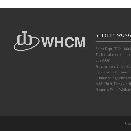
SHIRLEY WON
Sales Dept. TEl: +86
Technical consultat
5788068
After service：+86 0
Complaints Hotline：
E-mail: sales@chemd
Add: N0.9, Dongxin 
Huancui Dist., Weihai
Cop