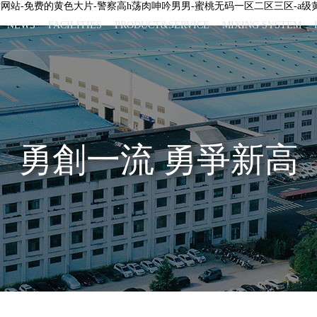
片网站-免费的黄色大片-警察高h荡肉呻吟男男-蜜桃无码一区二区三区-a级黄
NEWS
FACILITIES
PRODUCT&SERVICE
MIXING SYSTEM
勇創一流 勇爭新高