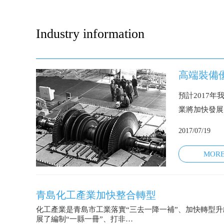
Industry information
高端裝備
預計2017
業將加快發展
2017/07/19
MOR
青島化工產業加快整合轉型
化工產業是青島市工業落實“三去一降一補”、加快轉型
展了編制“一縣一冊”、打非…